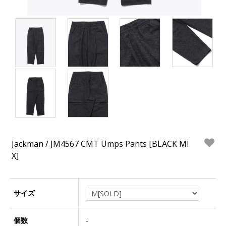
Jackman / JM4567 CMT Umps Pants [BLACK MI
X]
サイズ
個数
-