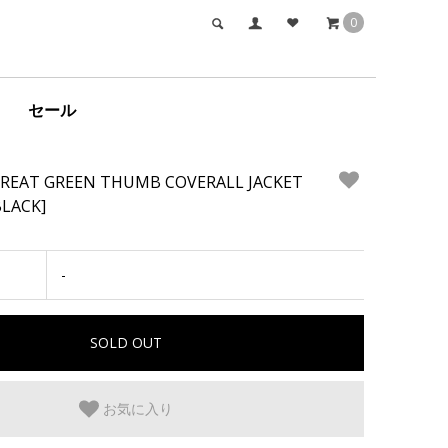
0
セール
 GREAT GREEN THUMB COVERALL JACKET
BLACK]
-
お気に入り