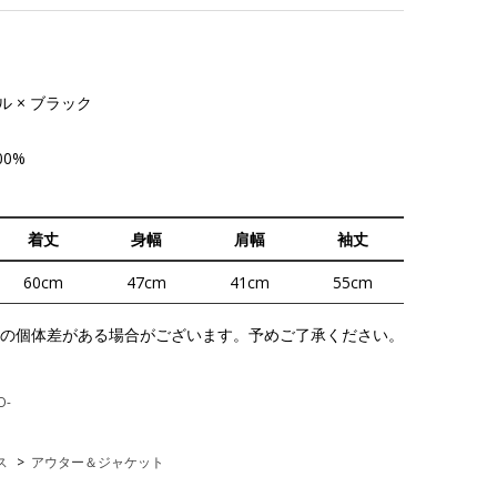
ル × ブラック
00%
着丈
身幅
肩幅
袖丈
60cm
47cm
41cm
55cm
の個体差がある場合がございます。予めご了承ください。
O-
ス
>
アウター＆ジャケット