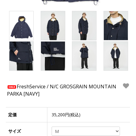
FreshService / N/C GROSGRAIN MOUNTAIN
PARKA [NAVY]
定価
35,200円(税込)
サイズ