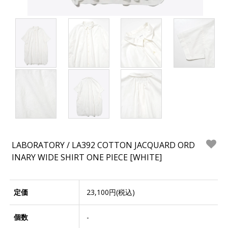
LABORATORY / LA392 COTTON JACQUARD ORD
INARY WIDE SHIRT ONE PIECE [WHITE]
定価
23,100円(税込)
個数
-